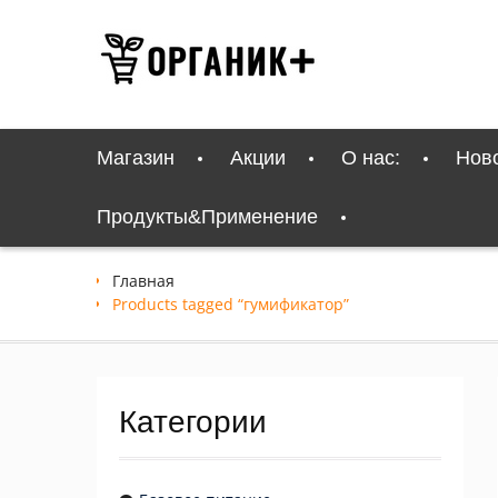
Перейти
к
содержимому
Магазин
Акции
О нас:
Нов
Продукты&Применение
Главная
Products tagged “гумификатор”
Категории