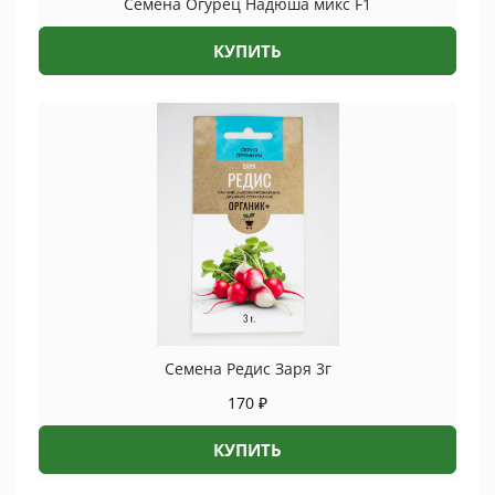
Семена Огурец Надюша микс F1
КУПИТЬ
Семена Редис Заря 3г
170
₽
КУПИТЬ