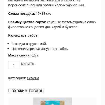
Растение не любит застоя воды и засухи, не
переносит внесения органических удобрений.
Схема посадки:
10×15 см.
Преимущество сорта:
крупные густомахровые сине-
фиолетовые соцветия для клумб и букетов.
Календарь работ:
Высадка в грунт: май.
Цветение/срезка: август–сентябрь.
Масса семян:
0,5 г.
Астра
КУПИТЬ
Гигантские
лучи,
Категория:
Семена
синяя
0.5
г
Похожие товары
quantity