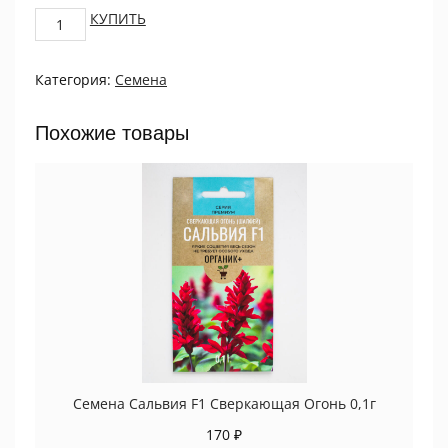
Астра
КУПИТЬ
китайская
Валькирия
Категория:
Семена
Йеллоу
10шт
ПРОЦВЕТОК
Похожие товары
quantity
Семена Сальвия F1 Сверкающая Огонь 0,1г
170
₽