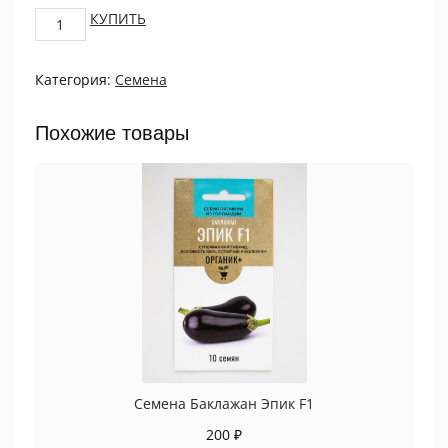
Астра
КУПИТЬ
китайская
Си
Категория:
Семена
Старлет
Лайт
Блю
Похожие товары
0,2г
ПРОЦВЕТОК
quantity
Семена Баклажан Эпик F1
200
₽