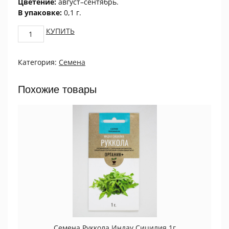
Цветение:
август–сентябрь.
В упаковке:
0,1 г.
Астра
КУПИТЬ
китайская
Харц
Категория:
Семена
Изольда
0,1г
ПРОЦВЕТОК
Похожие товары
quantity
Семена Руккола Индау Сицилия 1г