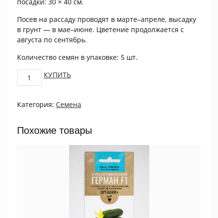
посадки: 30 × 40 см.
Посев на рассаду проводят в марте–апреле, высадку
в грунт — в мае–июне. Цветение продолжается с
августа по сентябрь.
Количество семян в упаковке: 5 шт.
Астра
КУПИТЬ
китайская
Хризантелла
Категория:
Семена
Драгон
Харт
5шт
Похожие товары
ПРОЦВЕТОК
quantity