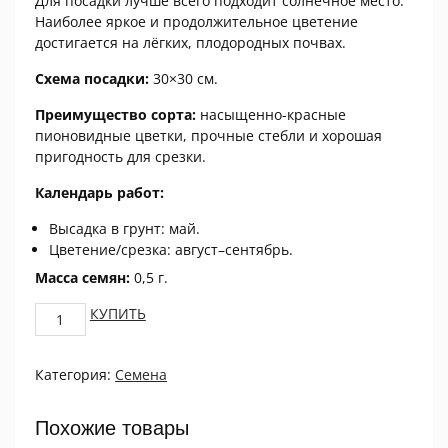
Для посадки лучше всего подходит солнечное место.
Наиболее яркое и продолжительное цветение
достигается на лёгких, плодородных почвах.
Схема посадки:
30×30 см.
Преимущество сорта:
насыщенно-красные
пионовидные цветки, прочные стебли и хорошая
пригодность для срезки.
Календарь работ:
Высадка в грунт: май.
Цветение/срезка: август–сентябрь.
Масса семян:
0,5 г.
Астра
КУПИТЬ
пионовидная
Дюшес
Категория:
Семена
красная
0.5
г
Похожие товары
quantity