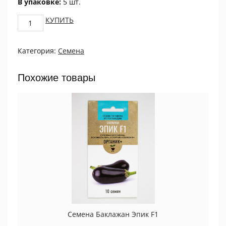
В упаковке:
5 шт.
Гацания
КУПИТЬ
блестящая
Танец
Категория:
Семена
солнца
5шт
ПРОЦВЕТОК
Похожие товары
quantity
Семена Баклажан Эпик F1