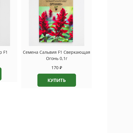
р F1
Семена Сальвия F1 Сверкающая
Огонь 0,1г
170
₽
КУПИТЬ