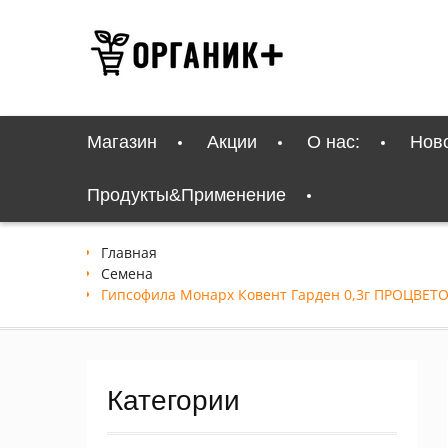
Перейти
к
содержимому
Магазин
Акции
О нас:
Нов
Продукты&Применение
Главная
Семена
Гипсофила Монарх Ковент Гарден 0,3г ПРОЦВЕТ
Категории