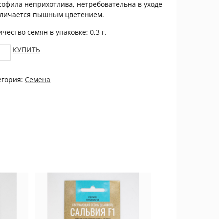
софила неприхотлива, нетребовательна в уходе
тличается пышным цветением.
чество семян в упаковке: 0,3 г.
софила
КУПИТЬ
арх
ент
егория:
Семена
ден
ЦВЕТОК
tity