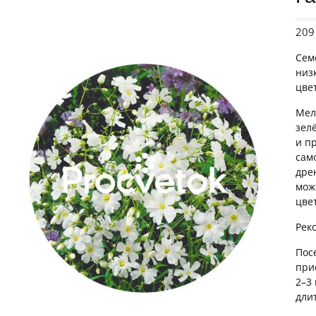
20
Сем
низ
цве
Мел
зел
и п
сам
дре
мож
цве
Рек
Пос
при
2–3
дли