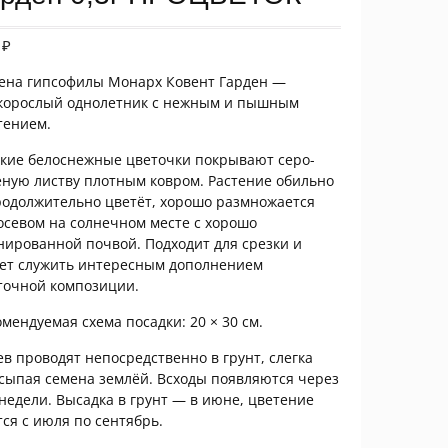
9
₽
ена гипсофилы Монарх Ковент Гарден —
корослый однолетник с нежным и пышным
тением.
кие белоснежные цветочки покрывают серо-
ёную листву плотным ковром. Растение обильно
родолжительно цветёт, хорошо размножается
осевом на солнечном месте с хорошо
нированной почвой. Подходит для срезки и
ет служить интересным дополнением
точной композиции.
омендуемая схема посадки: 20 × 30 см.
ев проводят непосредственно в грунт, слегка
сыпая семена землёй. Всходы появляются через
 недели. Высадка в грунт — в июне, цветение
тся с июля по сентябрь.