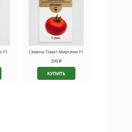
р F1
Семена Томат Мирсини F1
200
₽
КУПИТЬ