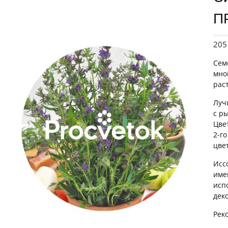
П
20
Сем
мно
рас
Луч
с р
Цве
2-г
цве
Исс
име
исп
дек
Рек