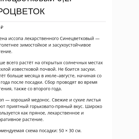
РОЦВЕТОК
5
₽
ена иссопа лекарственного Синецветковый —
голетнее зимостойкое и засухоустойчивое
тение.
ше всего растёт на открытых солнечных местах
ыхлой известковой почвой. Не боится засухи.
тёт больше месяца в июле–августе, начиная со
о года после посадки. Сбор проводят во время
тения, также со второго года.
оп — хороший медонос. Свежие и сухие листья
ют приятный горьковато-пряный вкус. Широко
ользуется как пряное, лекарственное и
оративное растение.
омендуемая схема посадки: 50 × 30 см.