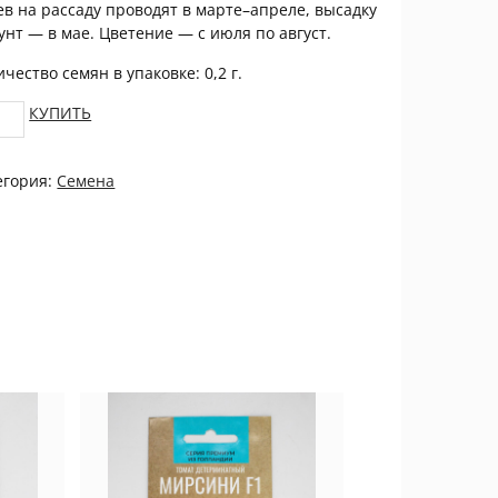
ев на рассаду проводят в марте–апреле, высадку
рунт — в мае. Цветение — с июля по август.
чество семян в упаковке: 0,2 г.
оп
КУПИТЬ
арственный
ецветковый
егория:
Семена
ЦВЕТОК
tity