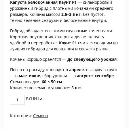
Капуста белокочанная Каунт F1
— сильнорослый
урожайный гибрид с плотными кочанами среднего
размера. Кочаны массой
2,5–3,5 кг
, без пустот,
тёмно-зелёные снаружи и белоснежные внутри.
Гибрид обладает высокими вкусовыми качествами.
Короткая внутренняя кочерыга делает капусту
удобной в переработке.
Каунт F1
считается одним из
лучших гибридов для квашения и свежего рынка.
Кочаны хорошо хранятся —
до следующего урожая
.
Посев на рассаду проводят в
апреле
, высадку в грунт
— в
мае–июне
, сбор урожая — в
августе–сентябре
.
Схема посадки:
60 × 50 см
.
Количество семян в упаковке:
5 шт.
Капуста
КУПИТЬ
б/
к
Категория:
Семена
Каунт
F1
5шт