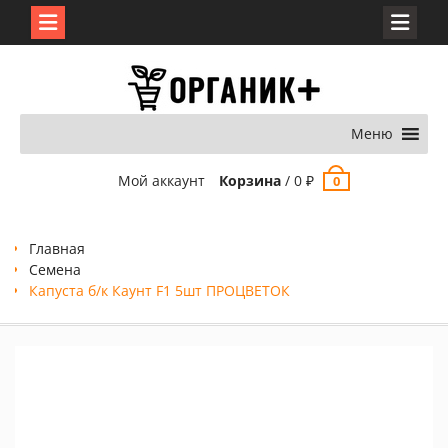
Перейти
к
содержимому
Меню
Мой аккаунт
Корзина
/
0
₽
0
Главная
Семена
Капуста б/к Каунт F1 5шт ПРОЦВЕТОК