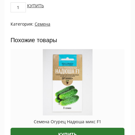
Капуста
КУПИТЬ
б/
к
Категория:
Семена
Сахарный
шар
F1
Похожие товары
0,5г
ПРОЦВЕТОК
quantity
Семена Огурец Надюша микс F1
КУПИТЬ