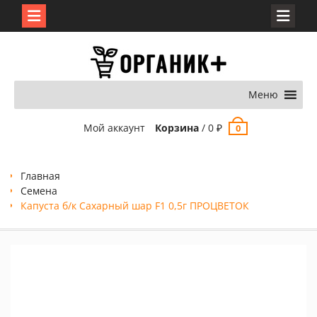
Перейти
к
содержимому
Меню
Мой аккаунт
Корзина
/
0
₽
0
Главная
Семена
Капуста б/к Сахарный шар F1 0,5г ПРОЦВЕТОК