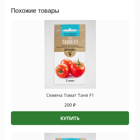
Чой
5
Похожие товары
шт
ПРОЦВЕТОК
quantity
Семена Томат Таня F1
200
₽
КУПИТЬ