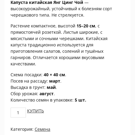
Капуста китайская Янг Цинг Чой
—
высокоурожайный, устойчивый к болезням сорт
черешкового типа. Не стрелкуется.
Растение компактное, высотой
15–20 см
, с
прямостоячей розеткой. Листья широкие, с
мясистыми и сочными черешками. Китайская
капуста традиционно используется для
приготовления салатов, солений и тушёных
гарниров. Отличается хорошими вкусовыми
качествами.
Схема посадки:
40 × 40 см
.
Посев на рассаду:
март
.
Высадка в грунт:
май
.
Сбор урожая:
август
.
Количество семян в упаковке:
5 шт.
Капуста
КУПИТЬ
китайская
Янг
Категория:
Семена
Цинг