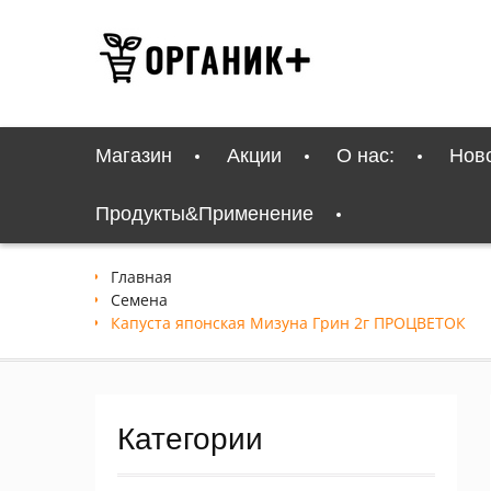
Перейти
к
содержимому
Магазин
Акции
О нас:
Нов
Продукты&Применение
Главная
Семена
Капуста японская Мизуна Грин 2г ПРОЦВЕТОК
Категории