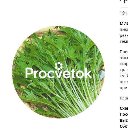
19
МИ
пик
рез
тем
При
чис
ско
кра
см.
пос
при
Кла
Схе
Пос
Выс
Сбо