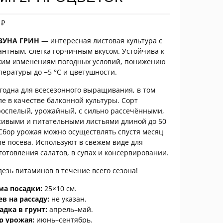
1
₽
ЗУНА ГРИН
— интересная листовая культура с
антным, слегка горчичным вкусом. Устойчива к
ким изменениям погодных условий, понижению
пературы до −5 °C и цветушности.
годна для всесезонного выращивания, в том
ле в качестве балконной культуры. Сорт
роспелый, урожайный, с сильно рассечёнными,
сивыми и питательными листьями длиной до 50
 Сбор урожая можно осуществлять спустя месяц
ле посева. Используют в свежем виде для
готовления салатов, в супах и консервировании.
дезь витаминов в течение всего сезона!
ма посадки:
25×10 см.
ев на рассаду:
не указан.
адка в грунт:
апрель–май.
р урожая:
июнь–сентябрь.