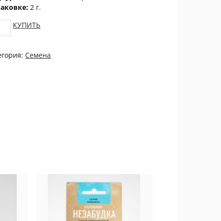
паковке:
2 г.
уста
КУПИТЬ
нская
уна
егория:
Семена
н
ЦВЕТОК
tity