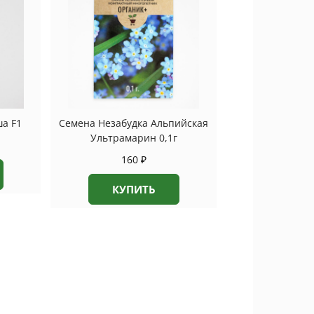
а F1
Семена Незабудка Альпийская
Ультрамарин 0,1г
160
₽
КУПИТЬ