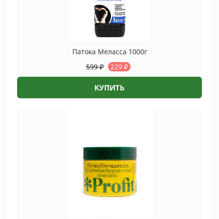
Патока Меласса 1000г
599
₽
229
₽
КУПИТЬ