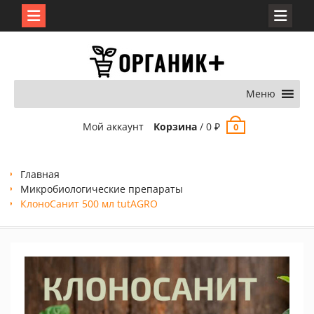
Перейти
к
содержимому
Меню
Мой аккаунт
Корзина
/
0
₽
0
Главная
Микробиологические препараты
КлоноCанит 500 мл tutAGRO