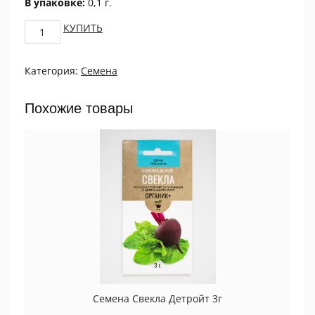
В упаковке:
0,1 г.
Львиный
КУПИТЬ
зев
Рострес
Категория:
Семена
смесь
0,1г
ПРОЦВЕТОК
Похожие товары
quantity
Семена Свекла Детройт 3г