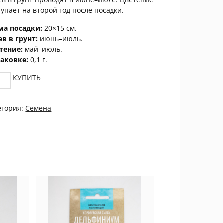
тупает на второй год после посадки.
ма посадки:
20×15 см.
ев в грунт:
июнь–июль.
тение:
май–июль.
паковке:
0,1 г.
гаритка
КУПИТЬ
голетняя
иколепная
егория:
Семена
ЦВЕТОК
tity