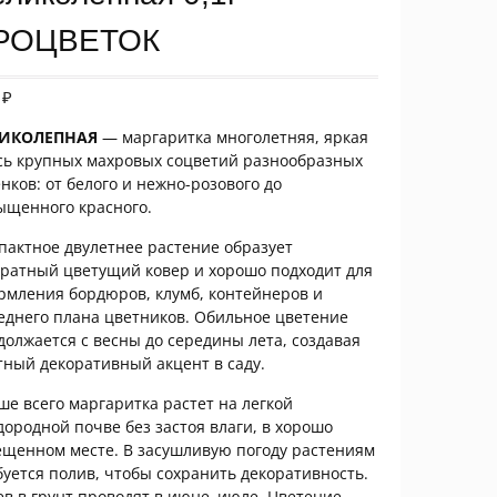
РОЦВЕТОК
0
₽
ЛИКОЛЕПНАЯ
— маргаритка многолетняя, яркая
сь крупных махровых соцветий разнообразных
енков: от белого и нежно-розового до
ыщенного красного.
пактное двулетнее растение образует
уратный цветущий ковер и хорошо подходит для
рмления бордюров, клумб, контейнеров и
еднего плана цветников. Обильное цветение
должается с весны до середины лета, создавая
тный декоративный акцент в саду.
ше всего маргаритка растет на легкой
дородной почве без застоя влаги, в хорошо
ещенном месте. В засушливую погоду растениям
буется полив, чтобы сохранить декоративность.
ев в грунт проводят в июне–июле. Цветение