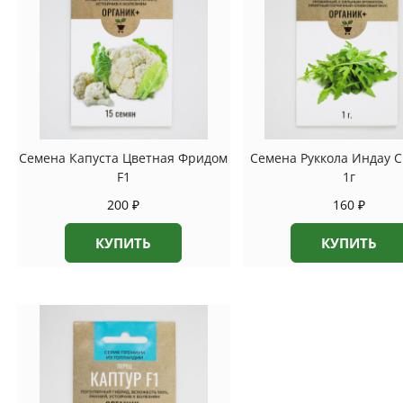
Семена Капуста Цветная Фридом
Семена Руккола Индау 
F1
1г
200
₽
160
₽
КУПИТЬ
КУПИТЬ