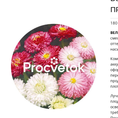
П
18
ВЕ
сме
отт
нас
Ком
акк
офо
пер
про
пло
Луч
пло
осв
тре
Пос