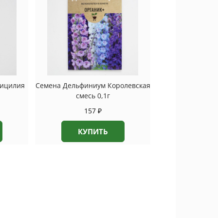
Сицилия
Семена Дельфиниум Королевская
смесь 0,1г
157
₽
КУПИТЬ