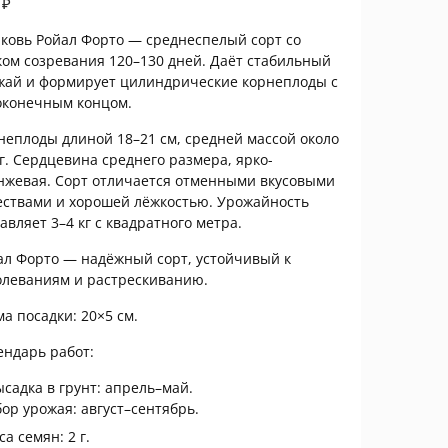
7
₽
ковь Ройал Форто — среднеспелый сорт со
ком созревания 120–130 дней. Даёт стабильный
жай и формирует цилиндрические корнеплоды с
оконечным концом.
неплоды длиной 18–21 см, средней массой около
 г. Сердцевина среднего размера, ярко-
нжевая. Сорт отличается отменными вкусовыми
ествами и хорошей лёжкостью. Урожайность
авляет 3–4 кг с квадратного метра.
ал Форто — надёжный сорт, устойчивый к
олеваниям и растрескиванию.
ма посадки: 20×5 см.
ендарь работ:
ысадка в грунт: апрель–май.
бор урожая: август–сентябрь.
а семян: 2 г.