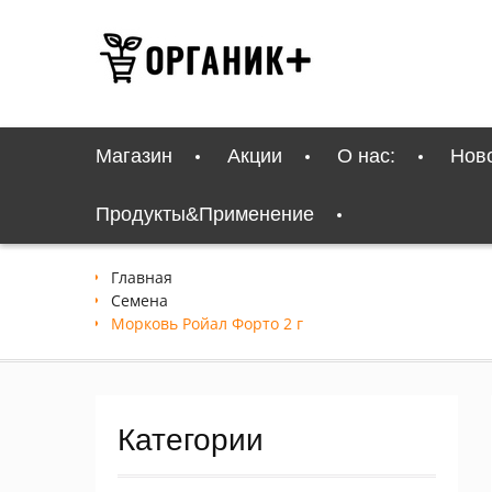
Перейти
к
содержимому
Магазин
Акции
О нас:
Нов
Продукты&Применение
Главная
Семена
Морковь Ройал Форто 2 г
Категории