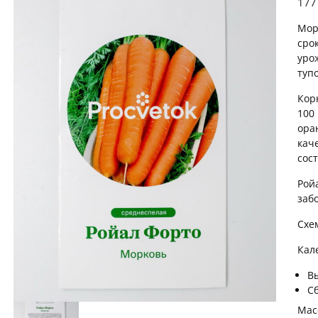
17
Мор
сро
уро
туп
Кор
100
ора
кач
сост
Рой
заб
Схе
Кал
В
С
Масс