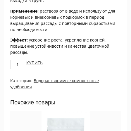
высадки в грунт.
Применение:
растворяют в воде и используют для
корневых и внекорневых подкормок в период
выращивания рассады с повторными обработками
по необходимости.
Эффект:
ускорение роста, укрепление корней,
повышение устойчивости и качества цветочной
рассады.
ОРТОН-
КУПИТЬ
РАССАДА-
ЦВЕТОЧНОЕ,
Категория:
Водорастворимые комплексные
20г
удобрения
quantity
Похожие товары