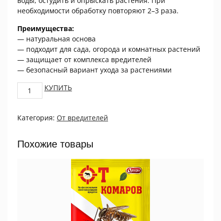
воды, остудить и опрыскать растения. При
необходимости обработку повторяют 2–3 раза.
Преимущества:
— натуральная основа
— подходит для сада, огорода и комнатных растений
— защищает от комплекса вредителей
— безопасный вариант ухода за растениями
От
КУПИТЬ
паутинного
клеща
Категория:
От вредителей
и
тли
(экстракт
Похожие товары
чеснока),
1г
quantity