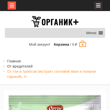
Перейти
к
содержимому
Меню
Мой аккаунт
Корзина
/
0
₽
0
Главная
От вредителей
От тли и трипсов (экстракт сосновой хвои и полыни
горькой), 1г