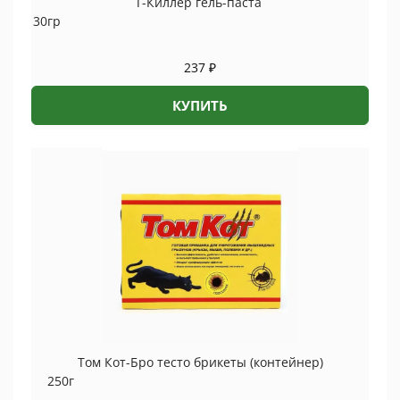
Т-Киллер гель-паста
30гр
237
₽
КУПИТЬ
Том Кот-Бро тесто брикеты (контейнер)
250г