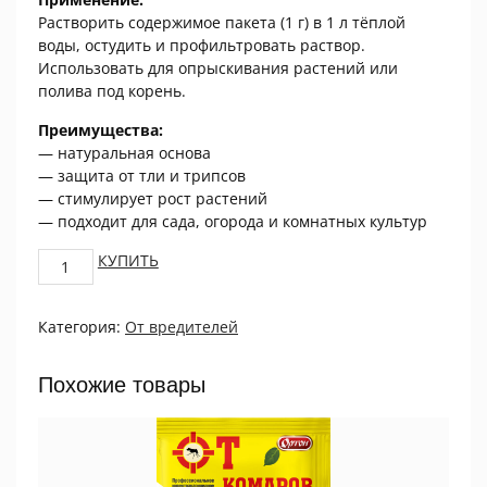
Растворить содержимое пакета (1 г) в 1 л тёплой
воды, остудить и профильтровать раствор.
Использовать для опрыскивания растений или
полива под корень.
Преимущества:
— натуральная основа
— защита от тли и трипсов
— стимулирует рост растений
— подходит для сада, огорода и комнатных культур
От
КУПИТЬ
тли
и
Категория:
От вредителей
трипсов
(экстракт
сосновой
Похожие товары
хвои
и
полыни
горькой),