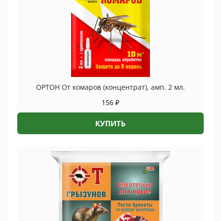
1г
quantity
ОРТОН От комаров (концентрат), амп. 2 мл.
156
₽
КУПИТЬ