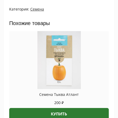
Бычий
Категория:
Семена
рог
желтый
ПРОЦВЕТОК
Похожие товары
quantity
Семена Тыква Атлант
200
₽
КУПИТЬ