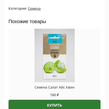
Эспартано
Категория:
Семена
F1
ПРОЦВЕТОК
quantity
Похожие товары
Семена Салат Айс Квин
160
₽
КУПИТЬ