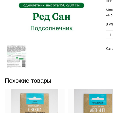
Цве
Мож
жив
В уп
Под
Ред
Сан
Кат
0,5г
ПРО
quan
Похожие товары