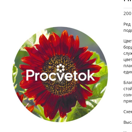
20
Ред
под
Цве
бор
слу
цве
пла
еди
Бла
сто
сол
пря
Схе
Выс