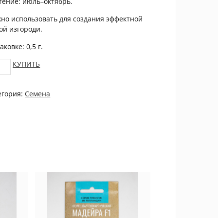
тение: июль–октябрь.
но использовать для создания эффектной
ой изгороди.
аковке: 0,5 г.
солнечник
КУПИТЬ
егория:
Семена
ЦВЕТОК
tity