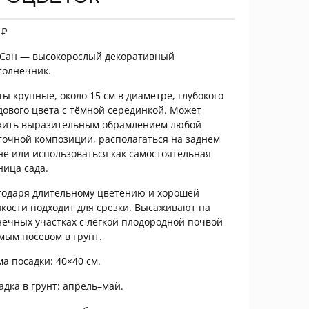
0
₽
 Сан — высокорослый декоративный
солнечник.
ты крупные, около 15 см в диаметре, глубокого
дового цвета с тёмной серединкой. Может
жить выразительным обрамлением любой
точной композиции, располагаться на заднем
не или использоваться как самостоятельная
ница сада.
годаря длительному цветению и хорошей
йкости подходит для срезки. Высаживают на
нечных участках с лёгкой плодородной почвой
мым посевом в грунт.
ма посадки: 40×40 см.
адка в грунт: апрель–май.