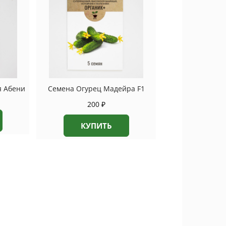
я Абени
Семена Огурец Мадейра F1
200
₽
КУПИТЬ