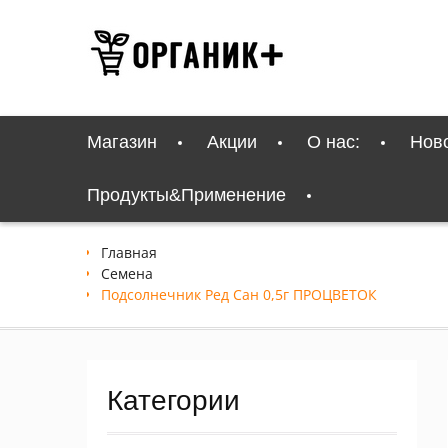
Перейти
к
содержимому
Магазин
Акции
О нас:
Нов
Продукты&Применение
Главная
Семена
Подсолнечник Ред Сан 0,5г ПРОЦВЕТОК
Категории