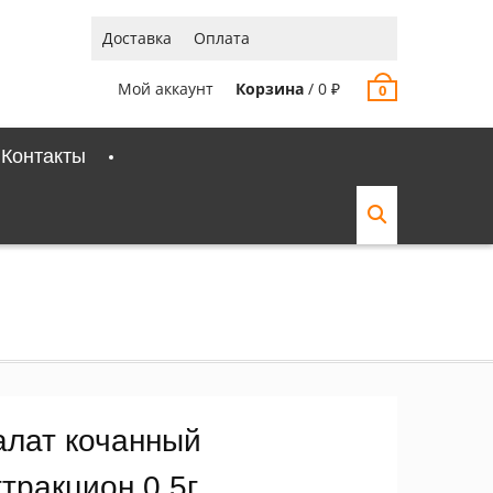
Доставка
Оплата
Мой аккаунт
Корзина
/
0
₽
0
Контакты
алат кочанный
тракцион 0,5г