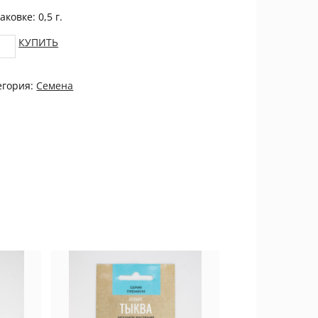
аковке: 0,5 г.
ат
КУПИТЬ
анный
ракцион
егория:
Семена
ЦВЕТОК
tity