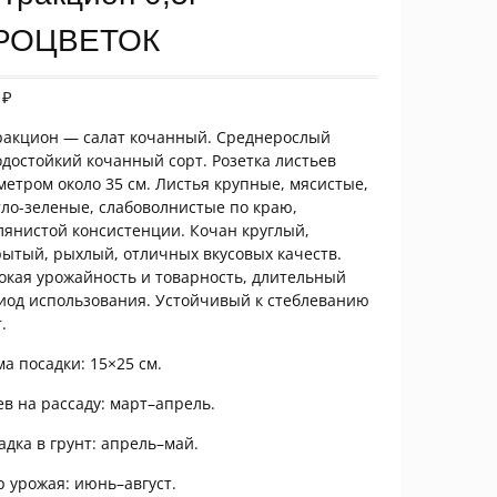
РОЦВЕТОК
5
₽
ракцион — салат кочанный. Среднерослый
одостойкий кочанный сорт. Розетка листьев
метром около 35 см. Листья крупные, мясистые,
тло-зеленые, слабоволнистые по краю,
лянистой консистенции. Кочан круглый,
рытый, рыхлый, отличных вкусовых качеств.
окая урожайность и товарность, длительный
иод использования. Устойчивый к стеблеванию
.
ма посадки: 15×25 см.
ев на рассаду: март–апрель.
адка в грунт: апрель–май.
р урожая: июнь–август.