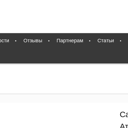
ости
Отзывы
Партнерам
Статьи
С
Ат