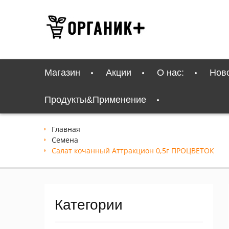
Перейти
к
содержимому
Магазин
Акции
О нас:
Нов
Продукты&Применение
Главная
Семена
Салат кочанный Аттракцион 0,5г ПРОЦВЕТОК
Категории