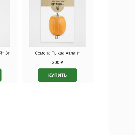
йт 3г
Семена Тыква Атлант
200
₽
КУПИТЬ