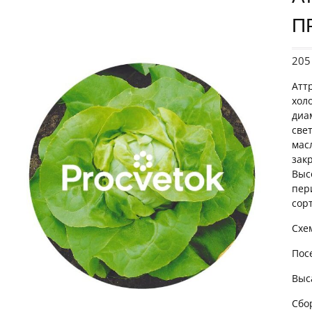
П
20
Атт
хол
диа
све
мас
зак
Выс
пер
сорт
Схе
Пос
Выс
Сбо