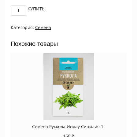
Салат
КУПИТЬ
Лолло
Росса
Категория:
Семена
1
г
quantity
Похожие товары
Семена Руккола Индау Сицилия 1г
160
₽