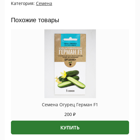
Категория:
Семена
2
г,
Органик+
Похожие товары
quantity
Семена Огурец Герман F1
200
₽
КУПИТЬ