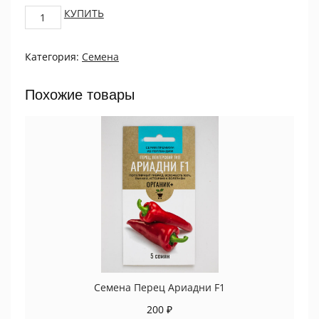
Томат
КУПИТЬ
Дивиденд
0,08г
Категория:
Семена
ПРОЦВЕТОК
quantity
Похожие товары
Семена Перец Ариадни F1
200
₽