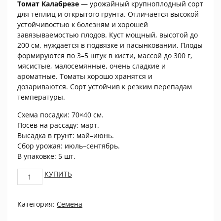
Томат Калабрезе
— урожайный крупноплодный сорт
для теплиц и открытого грунта. Отличается высокой
устойчивостью к болезням и хорошей
завязываемостью плодов. Куст мощный, высотой до
200 см, нуждается в подвязке и пасынковании. Плоды
формируются по 3–5 штук в кисти, массой до 300 г,
мясистые, малосемянные, очень сладкие и
ароматные. Томаты хорошо хранятся и
дозариваются. Сорт устойчив к резким перепадам
температуры.
Схема посадки: 70×40 см.
Посев на рассаду: март.
Высадка в грунт: май–июнь.
Сбор урожая: июль–сентябрь.
В упаковке: 5 шт.
Томат
КУПИТЬ
Калабрезе
5
Категория:
Семена
шт
ПРОЦВЕТОК