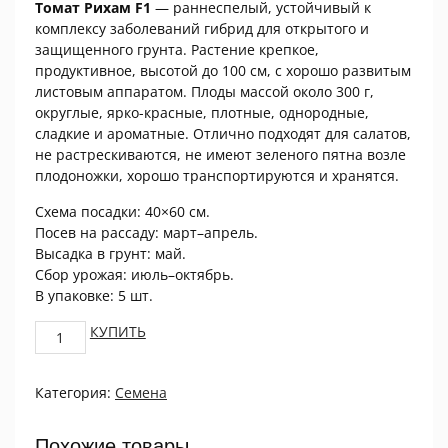
Томат Рихам F1
— раннеспелый, устойчивый к
комплексу заболеваний гибрид для открытого и
защищенного грунта. Растение крепкое,
продуктивное, высотой до 100 см, с хорошо развитым
листовым аппаратом. Плоды массой около 300 г,
округлые, ярко-красные, плотные, однородные,
сладкие и ароматные. Отлично подходят для салатов,
не растрескиваются, не имеют зеленого пятна возле
плодоножки, хорошо транспортируются и хранятся.
Схема посадки: 40×60 см.
Посев на рассаду: март–апрель.
Высадка в грунт: май.
Сбор урожая: июль–октябрь.
В упаковке: 5 шт.
Томат
КУПИТЬ
Рихам
F1
Категория:
Семена
5
шт
ПРОЦВЕТОК
Похожие товары