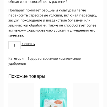
общая жизнеспособность растений.
Препарат помогает овощным культурам легче
переносить стрессовые условия, включая пересадку,
засуху, похолодание и воздействие болезней или
химической обработки. Также он способствует более
активному формированию урожая и улучшению его
качества.
Удобрение
КУПИТЬ
из
аминокислот
Категория:
Водорастворимые комплексные
Жива
удобрения
для
овощных
культур
Похожие товары
5г
quantity