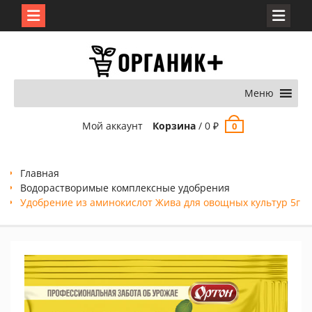
Перейти
к
содержимому
Меню
Мой аккаунт
Корзина
/
0
₽
0
Главная
Водорастворимые комплексные удобрения
Удобрение из аминокислот Жива для овощных культур 5г