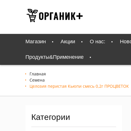
Перейти
к
содержимому
Магазин
Акции
О нас:
Нов
Продукты&Применение
Главная
Семена
Целозия перистая Кьюпи смесь 0,2г ПРОЦВЕТОК
Категории