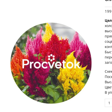
19
Цел
хол
выс
пря
соц
кон
Быс
пер
заг
Схе
Пос
Выс
Цве
В у
Цел
пер
Кью