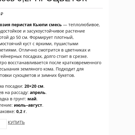
9
₽
озия перистая Кьюпи смесь
— теплолюбивое,
одостойкое и засухоустойчивое растение
отой до 50 см. Формирует плотный,
мостоячий куст с яркими, пушистыми
ветиями. Отлично смотрится в цветниках и
тейнерных посадках, долго стоит в срезке.
тро восстанавливается после кратковременного
есыхания земляного кома. Подходит для
отовки сухоцветов и зимних букетов.
ма посадки:
20×20 см
.
ев на рассаду:
апрель
.
адка в грунт:
май
.
тение:
июль–август
.
паковке:
0,2 г
.
озия
КУПИТЬ
истая
пи