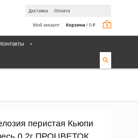
Доставка
Оплата
Мой аккаунт
Корзина
/
0
₽
0
Контакты
елозия перистая Кьюпи
месь 0,2г ПРОЦВЕТОК