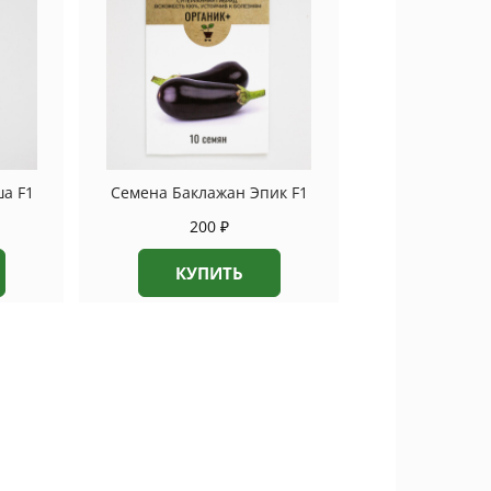
а F1
Семена Баклажан Эпик F1
200
₽
КУПИТЬ