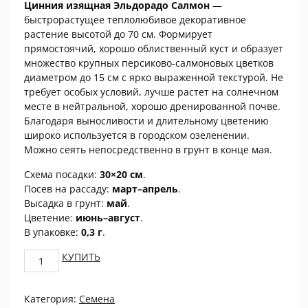
Цинния изящная Эльдорадо Салмон
—
быстрорастущее теплолюбивое декоративное
растение высотой до 70 см. Формирует
прямостоячий, хорошо облиственный куст и образует
множество крупных персиково-салмоновых цветков
диаметром до 15 см с ярко выраженной текстурой. Не
требует особых условий, лучше растет на солнечном
месте в нейтральной, хорошо дренированной почве.
Благодаря выносливости и длительному цветению
широко используется в городском озеленении.
Можно сеять непосредственно в грунт в конце мая.
Схема посадки:
30×20 см
.
Посев на рассаду:
март–апрель
.
Высадка в грунт:
май
.
Цветение:
июнь–август
.
В упаковке:
0,3 г
.
Цинния
КУПИТЬ
изящная
Эльдорадо
Категория:
Семена
Салмон