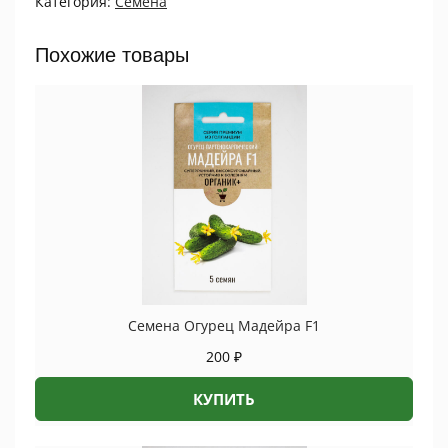
Категория:
Семена
ПРОЦВЕТОК
quantity
Похожие товары
Семена Огурец Мадейра F1
200
₽
КУПИТЬ