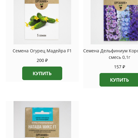
Семена Огурец Мадейра F1
Семена Дельфиниум Кор
смесь 0,1г
200
₽
157
₽
КУПИТЬ
КУПИТЬ