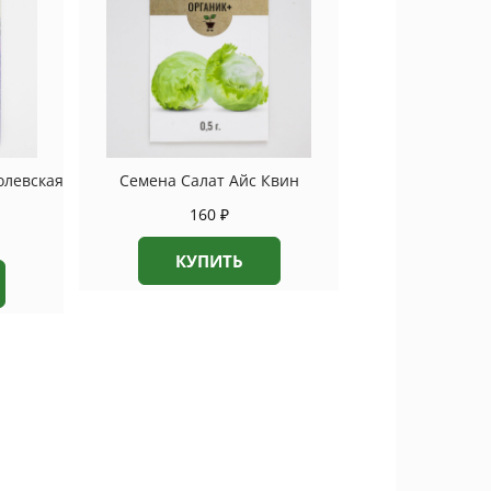
олевская
Семена Салат Айс Квин
160
₽
КУПИТЬ