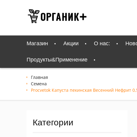
Перейти
к
содержимому
Магазин
Акции
О нас:
Нов
Продукты&Применение
Главная
Семена
Procvetok Капуста пекинская Весенний Нефрит 0,
Категории