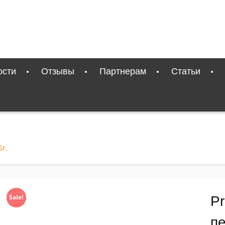
ости
Отзывы
Партнерам
Статьи
5г.
Sale!
Pr
п