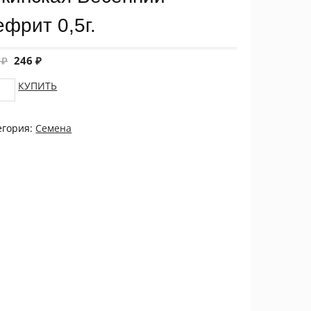
фрит 0,5г.
3
₽
246
₽
vetok
КУПИТЬ
уста
инская
егория:
Семена
енний
рит
.
tity