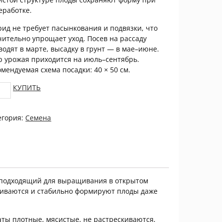
еработке.
рид не требует пасынкования и подвязки, что
чительно упрощает уход. Посев на рассаду
водят в марте, высадку в грунт — в мае–июне.
р урожая приходится на июль–сентябрь.
омендуемая схема посадки: 40 × 50 см.
vetok
КУПИТЬ
ат
ио
егория:
Семена
tity
 подходящий для выращивания в открытом
звиваются и стабильно формируют плоды даже
аты плотные, мясистые, не растрескиваются,