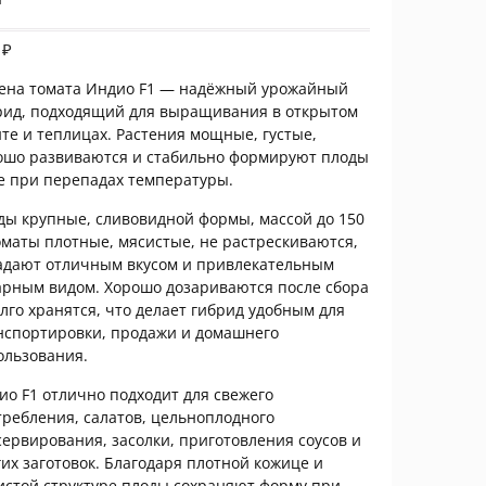
5
₽
ена томата Индио F1 — надёжный урожайный
рид, подходящий для выращивания в открытом
нте и теплицах. Растения мощные, густые,
ошо развиваются и стабильно формируют плоды
е при перепадах температуры.
ды крупные, сливовидной формы, массой до 150
Томаты плотные, мясистые, не растрескиваются,
адают отличным вкусом и привлекательным
арным видом. Хорошо дозариваются после сбора
олго хранятся, что делает гибрид удобным для
нспортировки, продажи и домашнего
ользования.
ио F1 отлично подходит для свежего
требления, салатов, цельноплодного
сервирования, засолки, приготовления соусов и
гих заготовок. Благодаря плотной кожице и
истой структуре плоды сохраняют форму при