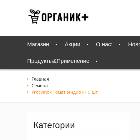
Перейти
к
содержимому
Магазин
Акции
О нас:
Нов
Продукты&Применение
Главная
Семена
Procvetok Томат Индио F1 5 шт
Категории