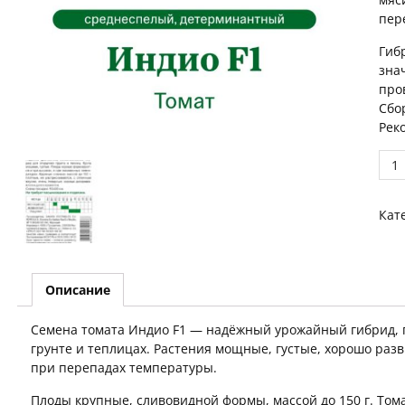
пер
Гиб
зна
про
Сбо
Рек
Proc
Том
Инд
Кат
F1
5
шт
quan
Описание
Семена томата Индио F1 — надёжный урожайный гибрид,
грунте и теплицах. Растения мощные, густые, хорошо ра
при перепадах температуры.
Плоды крупные, сливовидной формы, массой до 150 г. Том