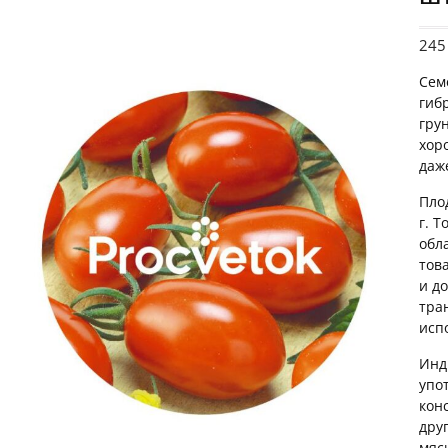
24
Сем
гиб
гру
хор
даж
Пло
г. 
обл
тов
и д
тра
исп
Инд
упо
кон
дру
мяс