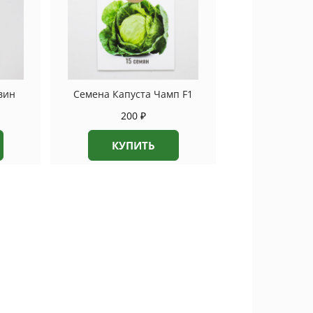
вин
Семена Капуста Чамп F1
200
₽
КУПИТЬ