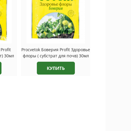
Profit
Procvetok Боверия Profit Здоровье
т) 30мл
флоры ( субстрат для почв) 30мл
КУПИТЬ