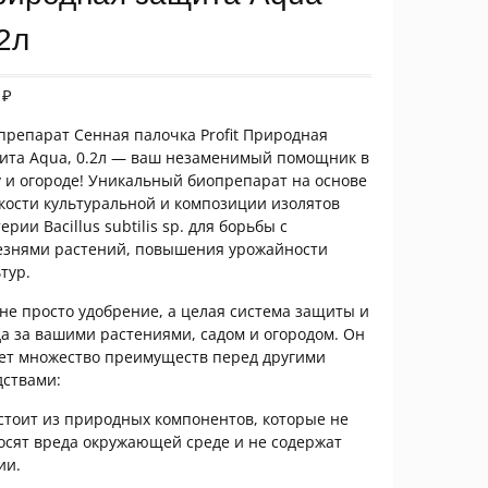
2л
8
₽
препарат Сенная палочка Profit Природная
ита Aqua, 0.2л — ваш незаменимый помощник в
у и огороде! Уникальный биопрепарат на основе
кости культуральной и композиции изолятов
ерии Bacillus subtilis sp. для борьбы с
езнями растений, повышения урожайности
тур.
 не просто удобрение, а целая система защиты и
да за вашими растениями, садом и огородом. Он
ет множество преимуществ перед другими
дствами:
остоит из природных компонентов, которые не
осят вреда окружающей среде и не содержат
ии.