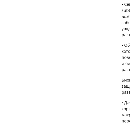
• Се
sub
воз
заб
увя
рас
• О
кот
пов
и б
рас
Био
защ
раз
• Д
кор
мак
пер