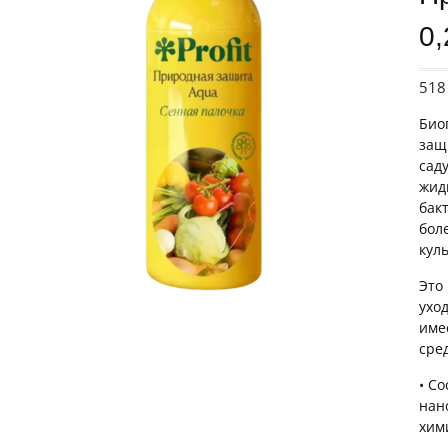
0,
51
Био
защ
сад
жид
бакт
бол
куль
Это
ухо
име
сре
• С
нан
хим