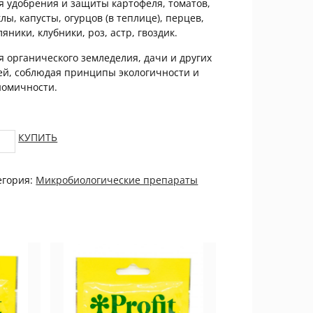
ля удобрения и защиты картофеля, томатов,
лы, капусты, огурцов (в теплице), перцев,
яники, клубники, роз, астр, гвоздик.
ля органического земледелия, дачи и других
ей, соблюдая принципы экологичности и
номичности.
t
КУПИТЬ
ная
очка
егория:
Микробиологические препараты
родная
ита
a
tity