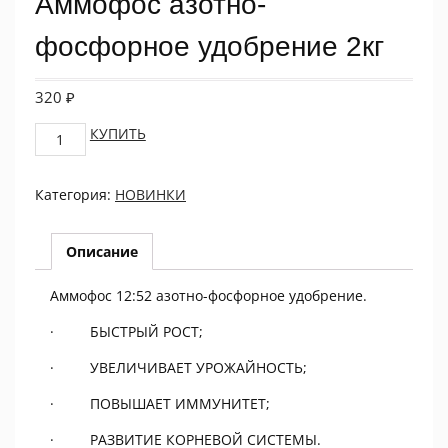
Аммофос азотно-
фосфорное удобрение 2кг
320
₽
Аммофос
КУПИТЬ
азотно-
фосфорное
Категория:
НОВИНКИ
удобрение
2кг
quantity
Описание
Аммофос 12:52 азотно-фосфорное удобрение.
· БЫСТРЫЙ РОСТ;
· УВЕЛИЧИВАЕТ УРОЖАЙНОСТЬ;
· ПОВЫШАЕТ ИММУНИТЕТ;
· РАЗВИТИЕ КОРНЕВОЙ СИСТЕМЫ.