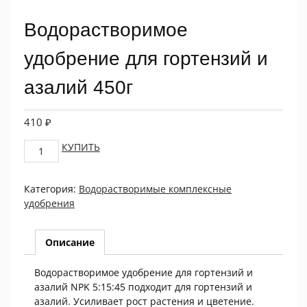
Водорастворимое
удобрение для гортензий и
азалий 450г
410
₽
Водорастворимое
КУПИТЬ
удобрение
для
Категория:
Водорастворимые комплексные
гортензий
удобрения
и
азалий
450г
Описание
quantity
Водорастворимое удобрение для гортензий и
азалий NPK 5:15:45 подходит для гортензий и
азалий. Усиливает рост растения и цветение.