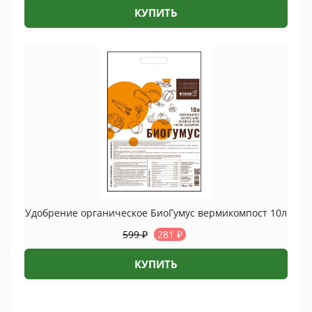
КУПИТЬ
Удобрение органическое БиоГумус вермикомпост 10л
599
₽
281
₽
КУПИТЬ