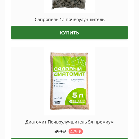
Сапропель 1л почвоулучшитель
КУПИТЬ
Диатомит Почвоулучшитель 5л премиум
499
₽
479
₽