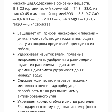
инсектицид.Содержание основных веществ,
%:SiO2 (органический кремний) — 74,8 – 88,0, из
них 40-45 в аморфной формеAl2O3 — 3,3- 9,7 CaO
— 0,6 K2O — 0,96Fe2O3 — 2,3-4,8 MgO — 0,6-1,7
Na2O — 0,74Свойства:
Защищает от , грибов, насекомых и плесени –
уникальное свойство диатомита поглощать
влагу из покрова вредителей приводит к их
гибели;
Удерживает избыток влаги, полезные
микроэлементы, удобрения и равномерно
отдает их растениям – один атом
кремния диатомита удерживает до 119
молекул воды;
Снижает количество нитратов, тяжелых
металлов в почве – адсорбирущая
способность в 100 раз выше, чем у
активированного угля
Укрепляет корни, стебли и листья растения —
благодаря высокому содержанию аморфного
оксида кремния