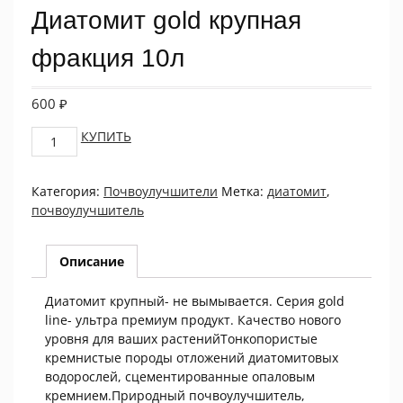
Диатомит gold крупная
фракция 10л
600
₽
Диатомит
КУПИТЬ
gold
крупная
Категория:
Почвоулучшители
Метка:
диатомит
,
фракция
почвоулучшитель
10л
quantity
Описание
Диатомит крупный- не вымывается. Серия gold
line- ультра премиум продукт. Качество нового
уровня для ваших растенийТонкопористые
кремнистые породы отложений диатомитовых
водорослей, сцементированные опаловым
кремнием.Природный почвоулучшитель,