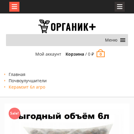
Перейти
к
содержимому
Меню
Мой аккаунт
Корзина
/
0
₽
0
Главная
Почвоулучшители
Керамзит 6л агро
Sale!