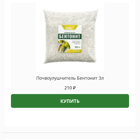
Почвоулушчитель Бентонит 3л
210
₽
КУПИТЬ