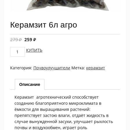
Керамзит 6л агро
279
₽
259
₽
Керамзит
КУПИТЬ
6л
агро
Категория:
Почвоулучшители
Метка:
керамзит
quantity
Описание
Керамзит агротехнический способствует
созданию благоприятного микроклимата в
ёмкости для выращивания растений:
препятствует застою влаги, отдаёт жидкость в
случае вынужденной засухи, улучшает рыхлость
почвы и воздухообмен, играет роль