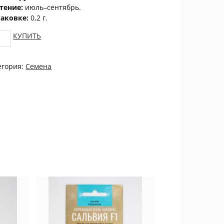
тение:
июль–сентябрь.
паковке:
0,2 г.
ркия
КУПИТЬ
щная
егория:
Семена
ЦВЕТОК
tity