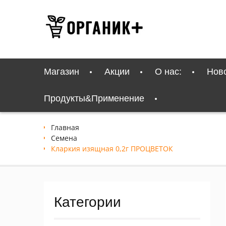
Перейти
к
содержимому
Магазин
Акции
О нас:
Нов
Продукты&Применение
Главная
Семена
Кларкия изящная 0,2г ПРОЦВЕТОК
Категории