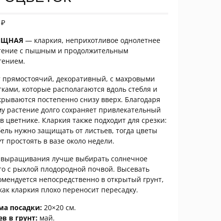
9
₽
ЯЩНАЯ
— кларкия, неприхотливое однолетнее
тение с пышным и продолжительным
тением.
т прямостоячий, декоративный, с махровыми
тками, которые располагаются вдоль стебля и
крываются постепенно снизу вверх. Благодаря
му растение долго сохраняет привлекательный
 в цветнике. Кларкия также подходит для срезки:
бель нужно защищать от листьев, тогда цветы
ут простоять в вазе около недели.
 выращивания лучше выбирать солнечное
то с рыхлой плодородной почвой. Высевать
омендуется непосредственно в открытый грунт,
 как кларкия плохо переносит пересадку.
ма посадки:
20×20 см.
ев в грунт:
май.