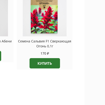
я Абени
Семена Сальвия F1 Сверкающая
Огонь 0,1г
170
₽
КУПИТЬ