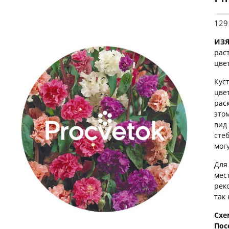
12
ИЗ
рас
цве
Кус
цве
рас
это
вид
сте
мог
Для
мес
рек
так
Схе
Пос