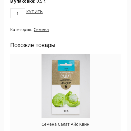
В упаковке:
0,5 г.
Огурец
КУПИТЬ
Гинга
F1
Категория:
Семена
0,5г
ПРОЦВЕТОК
quantity
Похожие товары
Семена Салат Айс Квин