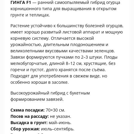
ГИНГА F1
— ранний самоопыляемый гибрид огурца
корнишонного типа для выращивания в открытом
грунте и теплицах.
Растение устойчиво к большинству болезней огурцов,
имеет хорошо развитый листовой аппарат и мощную
корневую систему. Отличается высокой
урожайностью, длительным плодоношением и
великолепными вкусовыми качествами зеленцов.
Завязи формируются пучками по 2–3 штуки. Плоды
мелкобугорчатые, длиной 8–12 см, хрустящие, без
горечи и пустот, долго хранятся после съёма.
Подходят для употребления в свежем виде, но
особенно хороши в засолке.
Высокоурожайный гибрид с букетным
формированием завязей.
Схема посадки:
70×30 см.
Посев на рассаду:
не указан.
Высадка в грунт:
май–июнь.
Сбор урожая:
июль–сентябрь.