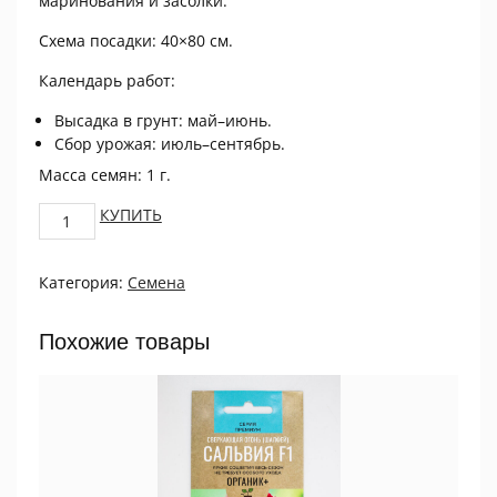
маринования и засолки.
Схема посадки: 40×80 см.
Календарь работ:
Высадка в грунт: май–июнь.
Сбор урожая: июль–сентябрь.
Масса семян: 1 г.
Огурец
КУПИТЬ
Нежинский
1
Категория:
Семена
г
quantity
Похожие товары