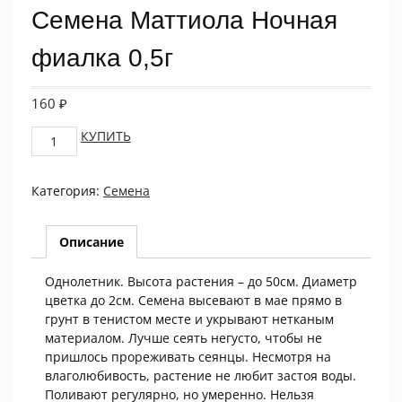
Семена Маттиола Ночная
фиалка 0,5г
160
₽
Семена
КУПИТЬ
Маттиола
Ночная
Категория:
Семена
фиалка
0,5г
quantity
Описание
Однолетник. Высота растения – до 50см. Диаметр
цветка до 2см. Семена высевают в мае прямо в
грунт в тенистом месте и укрывают нетканым
материалом. Лучше сеять негусто, чтобы не
пришлось прореживать сеянцы. Несмотря на
влаголюбивость, растение не любит застоя воды.
Поливают регулярно, но умеренно. Нельзя