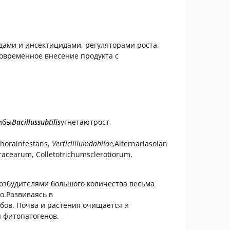
дами и инсектицидами, регуляторами роста,
овременное внесение продукта с
ибы
Bacillussubtilis
угнетаютрост,
horainfestans,
Verticilliumdahliae
,
Alternariasolan
racearum, Colletotrichumsclerotiorum,
збудителями большого количества весьма
о.Развиваясь в
бов. Почва и растения очищается и
 фитопатогенов.