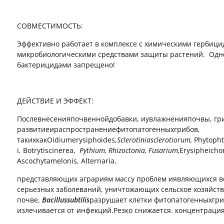
СОВМЕСТИМОСТЬ:
Эффективно работает в комплексе с химическими гербици
микробиологическими средствами защиты растений. Одн
бактерицидами запрещено!
ДЕЙСТВИЕ И ЭФФЕКТ:
Послевнесенияпочвеннойдобавки, иувлажненияпочвы, гр
развитиеираспространениефитопатогенныхгрибов,
такихкакOidiumerysiphoides,
Sclerotiniasclerotiorum
,
Phytopht
i, Botrytiscinerea,
Pythium
,
Rhizoctonia
,
Fusarium
,
Erysipheicho
Ascochytamelonis, Alternaria,
представляющих аграриям массу проблем иявляющихся во
серьезных заболеваний, уничтожающих сельское хозяйств
почве,
Bacillussubtilis
разрушает клетки фитопатогенныхгри
излечивается от инфекций.Резко снижается. концентрация