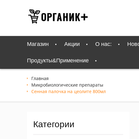
Перейти
к
содержимому
Магазин
Акции
О нас:
Нов
Продукты&Применение
Главная
Микробиологические препараты
Сенная палочка на цеолите 800мл
Категории