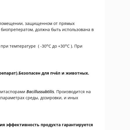
м помещении, защищенном от прямых
с биопреператом, должна быть использована в
о
о
 при температуре ( -30
С до +30
С ). При
репарат).Безопасен для пчёл и животных.
улитаспорами
Bacillussubtilis
. Производится на
араметрах среды, дозировки, и иных
ия эффективность продукта гарантируется