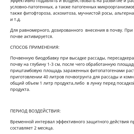
эффективно подавлять и воздействовать на развитие и р
условно-патогенных, а также патогенных микроорганизмов,
также фитофтороза, аскохитоза, мучнистой росы, альтерна
и т.д.
Для равномерного, дозированного внесения в почву. При 
почве активируется.
СПОСОБ ПРИМЕНЕНИЯ:
Почвенную биодобавку при высадке рассады, пересадкера
почву на глубину 1-3 см, после чего обработанную площа
приштамбовую площадь зараженных фитопатогенами раст
приготовлении 40 литров почвогрунта для рассады и ком
общий объем 1 литр продукта,либо в лунку перед посадкой
продукта.
ПЕРИОД ВОЗДЕЙСТВИЯ:
Временной интервал эффективного защитного действия пр
составляет 2 месяца.