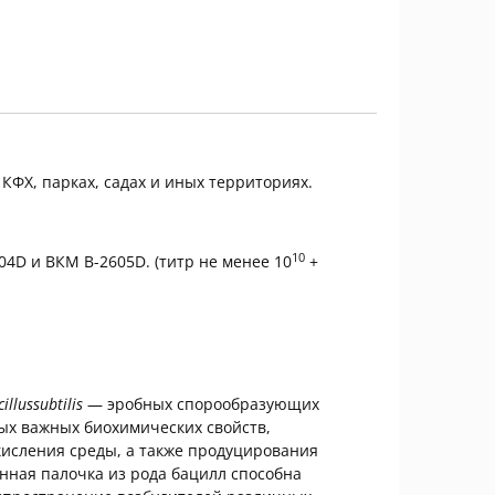
КФХ, парках, садах и иных территориях.
10
4D и ВКМ В-2605D. (титр не менее 10
+
illussubtilis
— эробных спорообразующих
ых важных биохимических свойств,
акисления среды, а также продуцирования
нная палочка из рода бацилл способна