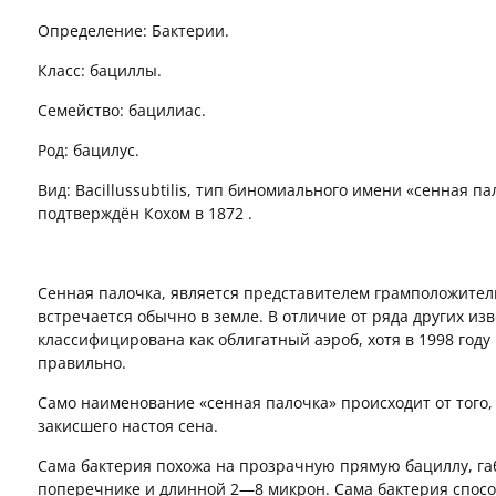
Определение: Бактерии.
Класс: бациллы.
Семейство: бацилиас.
Род: бацилус.
Вид: Bacillussubtilis, тип биномиального имени «сенная п
подтверждён Кохом в 1872 .
Сенная палочка, является представителем грамположител
встречается обычно в земле. В отличие от ряда других из
классифицирована как облигатный аэроб, хотя в 1998 году 
правильно.
Само наименование «сенная палочка» происходит от того,
закисшего настоя сена.
Сама бактерия похожа на прозрачную прямую бациллу, га
поперечнике и длинной 2—8 микрон. Сама бактерия спос