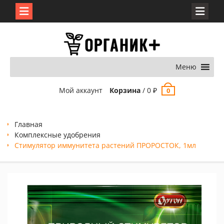
Перейти
к
содержимому
Меню
Мой аккаунт
Корзина
/
0
₽
0
Главная
Комплексные удобрения
Стимулятор иммунитета растений ПРОРОСТОК, 1мл