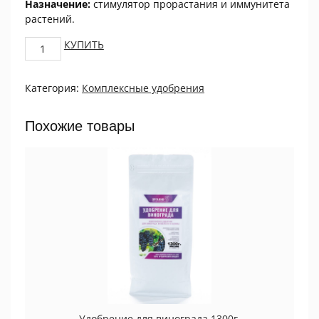
Назначение:
стимулятор прорастания и иммунитета
растений.
Стимулятор
КУПИТЬ
иммунитета
растений
Категория:
Комплексные удобрения
ПРОРОСТОК,
1мл
quantity
Похожие товары
Удобрение для винограда 1300г.