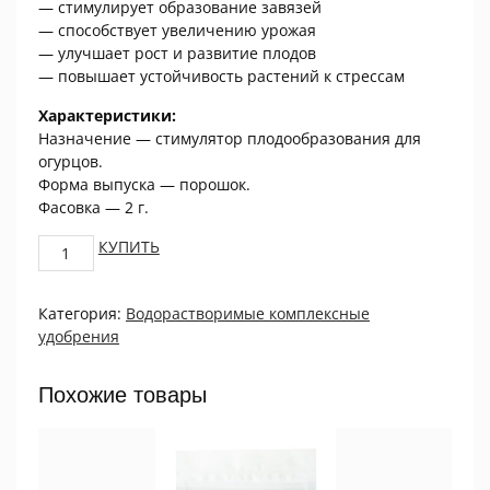
— стимулирует образование завязей
— способствует увеличению урожая
— улучшает рост и развитие плодов
— повышает устойчивость растений к стрессам
Характеристики:
Назначение — стимулятор плодообразования для
огурцов.
Форма выпуска — порошок.
Фасовка — 2 г.
Стимулятор
КУПИТЬ
плодообразования
ЗАВЯЗЬ
Категория:
Водорастворимые комплексные
для
удобрения
ОГУРЦОВ,
2г
quantity
Похожие товары