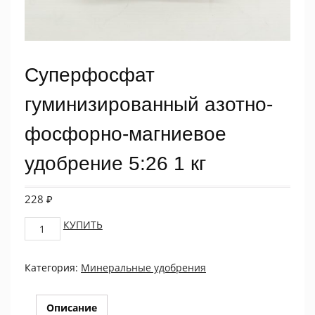
Суперфосфат
гуминизированный азотно-
фосфорно-магниевое
удобрение 5:26 1 кг
228
₽
Суперфосфат
КУПИТЬ
гуминизированный
азотно-
Категория:
Минеральные удобрения
фосфорно-
магниевое
удобрение
Описание
5:26