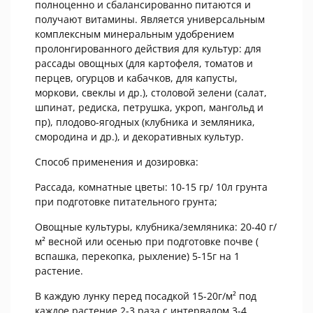
полноценно и сбалансированно питаются и
получают витамины. Является универсальным
комплексным минеральным удобрением
пролонгированного действия для культур: для
рассады овощных (для картофеля, томатов и
перцев, огурцов и кабачков, для капусты,
моркови, свеклы и др.), столовой зелени (салат,
шпинат, редиска, петрушка, укроп, мангольд и
пр), плодово-ягодных (клубника и земляника,
смородина и др.), и декоративных культур.
Способ применения и дозировка:
Рассада, комнатные цветы: 10-15 гр/ 10л грунта
при подготовке питательного грунта;
Овощные культуры, клубника/земляника: 20-40 г/
м² весной или осенью при подготовке почве (
вспашка, перекопка, рыхление) 5-15г на 1
растение.
В каждую лунку перед посадкой 15-20г/м² под
каждое растение 2-3 раза с интервалом 3-4