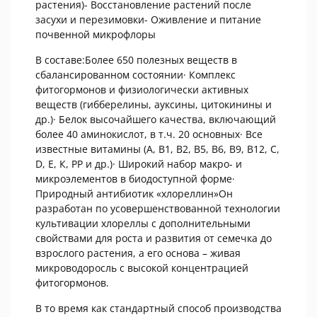
растения)- Восстановление растений после
засухи и перезимовки- Оживление и питание
почвенной микрофлоры
В составе:Более 650 полезных веществ в
сбалансированном состоянии· Комплекс
фитогормонов и физиологически активных
веществ (гибберелины, ауксины, цитокинины и
др.)· Белок высочайшего качества, включающий
более 40 аминокислот, в т.ч. 20 основных· Все
известные витамины (А, В1, В2, В5, В6, В9, В12, С,
D, Е, К, РР и др.)· Широкий набор макро- и
микроэлементов в биодоступной форме·
Природный антибиотик «хлореллин»Он
разработан по усовершенствованной технологии
культивации хлореллы с дополнительными
свойствами для роста и развития от семечка до
взрослого растения, а его основа – живая
микроводоросль с высокой концентрацией
фитогормонов.
В то время как стандартный способ производства