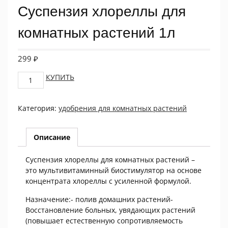
Суспензия хлореллы для
комнатных растений 1л
299
₽
Суспензия
КУПИТЬ
хлореллы
для
Категория:
удобрения для комнатных растений
комнатных
растений
1л
Описание
quantity
Суспензия хлореллы для комнатных растений –
это мультивитаминный биостимулятор на основе
концентрата хлореллы с усиленной формулой.
Назначение:- полив домашних растений-
Восстановление больных, увядающих растений
(повышает естественную сопротивляемость